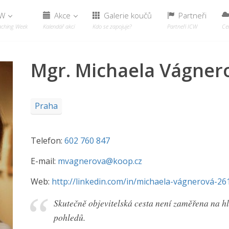
CW
Akce
Galerie koučů
Partneři
aching Week
Kalendář akcí
Kdo se zapojuje?
Partneři ICW
Cer
Mgr. Michaela Vágner
Praha
Telefon:
602 760 847
E-mail:
mvagnerova@koop.cz
Web:
http://linkedin.com/in/michaela-vágnerová-2
Skutečně objevitelská cesta není zaměřena na hl
pohledů.