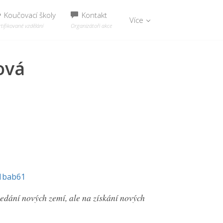
Koučovací školy
Kontakt
Více
tifikované vzdělání
Organizátoři akce
ová
61bab61
edání nových zemí, ale na získání nových