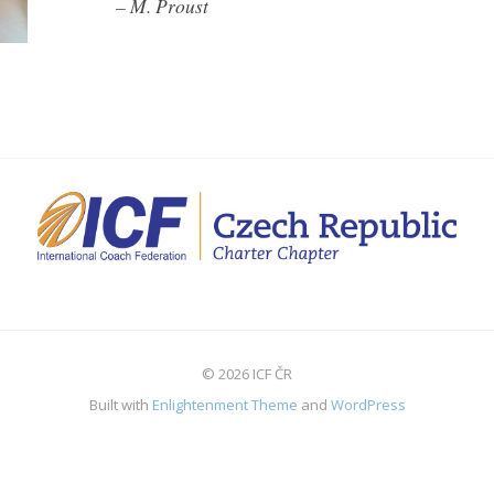
– M. Proust
© 2026 ICF ČR
Built with
Enlightenment Theme
and
WordPress